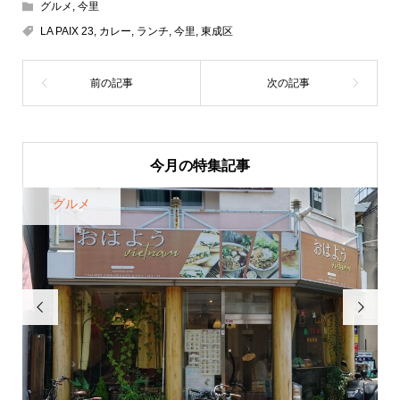
グルメ
,
今里
LA PAIX 23
,
カレー
,
ランチ
,
今里
,
東成区
今月の特集記事
グルメ

