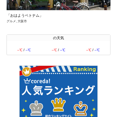
「おはようベトナム」
【
グルメ
,
大阪市
グル
の天気
--℃
/
--℃
--℃
/
--℃
--℃
/
--℃