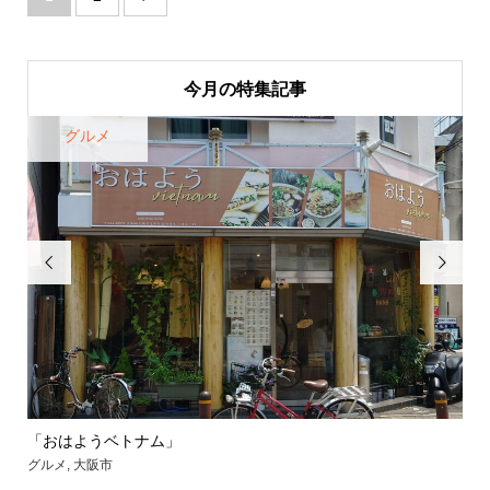
今月の特集記事
グルメ


「おはようベトナム」
【
グルメ
,
大阪市
グル