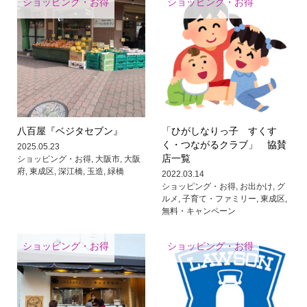
ショッピング・お得
ショッピング・お得
八百屋『ベジタセブン』
「ひがしなりっ子 すくす
く・つながるクラブ」 協賛
2025.05.23
店一覧
ショッピング・お得
,
大阪市
,
大阪
府
,
東成区
,
深江橋
,
玉造
,
緑橋
2022.03.14
ショッピング・お得
,
お出かけ
,
グ
ルメ
,
子育て・ファミリー
,
東成区
,
無料・キャンペーン
ショッピング・お得
ショッピング・お得