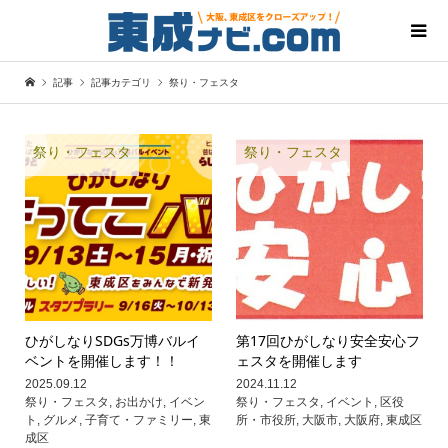
記事
記事カテゴリ
祭り・フェスタ
祭り・フェスタ
祭り・フェスタ
ひがしなりSDGs万博バルイ
第17回ひがしなり安全安心フ
ベントを開催します！！
ェスタを開催します
2025.09.12
2024.11.12
祭り・フェスタ
,
お出かけ
,
イベン
祭り・フェスタ
,
イベント
,
区役
ト
,
グルメ
,
子育て・ファミリー
,
東
所・市役所
,
大阪市
,
大阪府
,
東成区
成区