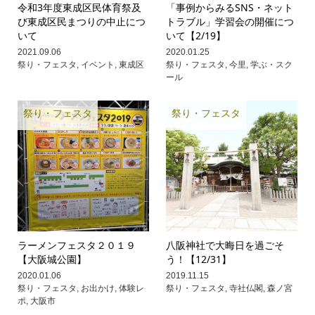
令和3年度東成区民体育祭及
「事例からみるSNS・ネット
び東成区民まつりの中止につ
トラブル」学習会の開催につ
いて
いて【2/19】
2021.09.06
2020.01.25
祭り・フェスタ
,
イベント
,
東成区
祭り・フェスタ
,
今里
,
学ぶ・スク
ール
祭り・フェスタ
祭り・フェスタ
ラーメンフェスタ２０１９
八阪神社で大晦日を過ごそ
【大阪城公園】
う！【12/31】
2020.01.06
2019.11.15
祭り・フェスタ
,
お出かけ
,
体験レ
祭り・フェスタ
,
寺社仏閣
,
森ノ宮
ポ
,
大阪市