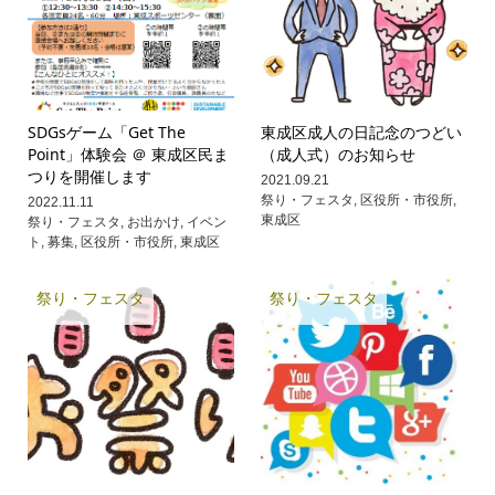
SDGsゲーム「Get The
東成区成人の日記念のつどい
Point」体験会 ＠ 東成区民ま
（成人式）のお知らせ
つりを開催します
2021.09.21
祭り・フェスタ
,
区役所・市役所
,
2022.11.11
東成区
祭り・フェスタ
,
お出かけ
,
イベン
ト
,
募集
,
区役所・市役所
,
東成区
祭り・フェスタ
祭り・フェスタ