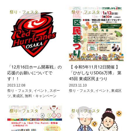
祭り・フェスタ
祭り・フェスタ
「12月16日ホーム開幕戦」の
【 令和5年11月12日開催 】
応援のお願いについてで
「ひがしなりSDGs万博」 第
す！！
45回 東成区民まつり
2023.12.08
2023.11.10
祭り・フェスタ
,
イベント
,
スポー
祭り・フェスタ
,
イベント
,
東成区
ツ
,
東成区
,
無料・キャンペーン
祭り・フェスタ
祭り・フェスタ