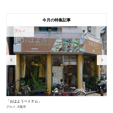
今月の特集記事
グルメ


「おはようベトナム」
【
グルメ
,
大阪市
グル