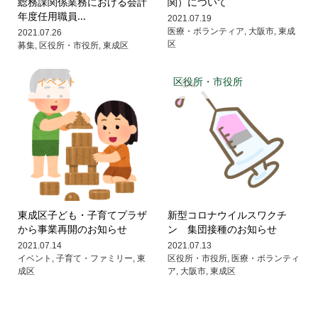
総務課関係業務における会計
関）について
年度任用職員...
2021.07.19
医療・ボランティア
,
大阪市
,
東成
2021.07.26
区
募集
,
区役所・市役所
,
東成区
イベント
区役所・市役所
東成区子ども・子育てプラザ
新型コロナウイルスワクチ
から事業再開のお知らせ
ン 集団接種のお知らせ
2021.07.14
2021.07.13
イベント
,
子育て・ファミリー
,
東
区役所・市役所
,
医療・ボランティ
成区
ア
,
大阪市
,
東成区