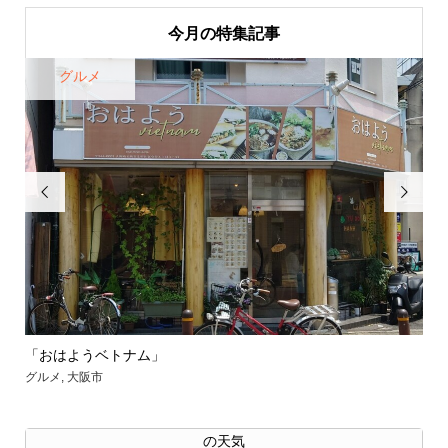
今月の特集記事
グルメ


「おはようベトナム」
【
グルメ
,
大阪市
グル
の天気