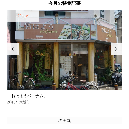
今月の特集記事
グルメ


「おはようベトナム」
【
グルメ
,
大阪市
グル
の天気