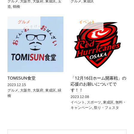
グルメ
,
大阪市
,
大阪府
,
東成区
,
玉
グルメ
,
東成区
造
,
鶴橋
グルメ
イベント
TOMISUN食堂
「12月16日ホーム開幕戦」の
応援のお願いについてで
2023.12.15
す！！
グルメ
,
大阪市
,
大阪府
,
東成区
,
緑
橋
2023.12.08
イベント
,
スポーツ
,
東成区
,
無料・
キャンペーン
,
祭り・フェスタ