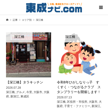
記事
エリア別
深江橋
深江橋
深江橋
【深江橋】タラキッチン
令和8年ひがしなりっ子 す
くすく・つながるクラブ ス
2026.07.28
タンプラリーを開催します！
深江橋
,
グルメ
,
今里
,
大阪市
,
大阪
府
,
新深江
,
東成区
2026.07.13
深江橋
,
区役所・市役所
,
大阪市
,
大
阪府
,
子育て・ファミリー
,
新深江
,