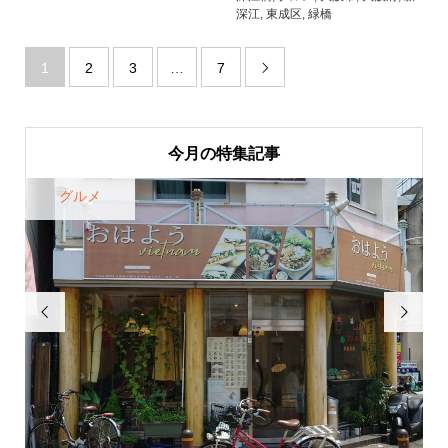
深江
,
東成区
,
緑橋
1
2
3
…
7

今月の特集記事
グルメ

