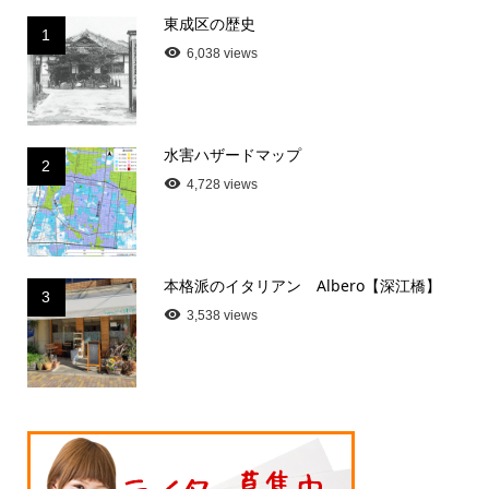
東成区の歴史
1
6,038 views
水害ハザードマップ
2
4,728 views
本格派のイタリアン Albero【深江橋】
3
3,538 views