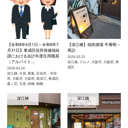
【令和8年6月1日～令和8年7
【深江橋】焼肉酒場 牛葡萄～
月31日】東成区役所保健福祉
再訪
課における会計年度任用職員
2026.03.23
（アルバイト...
深江橋
,
グルメ
,
大阪市
,
大阪府
,
東
成区
2026.04.24
深江橋
,
今里
,
募集
,
区役所・市役
所
,
大阪市
,
大阪府
,
新深江
,
東成区
,
森ノ宮
,
玉造
,
緑橋
,
鶴橋
深江橋
深江橋