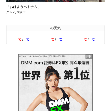
「おはようベトナム」
【
グルメ
,
大阪市
グル
の天気
--℃
/
--℃
--℃
/
--℃
--℃
/
--℃