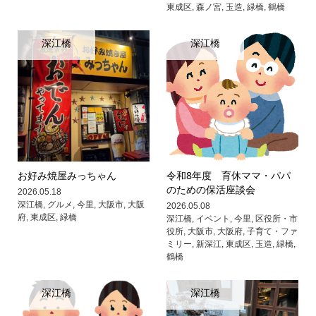
東成区
,
森ノ宮
,
玉造
,
緑橋
,
鶴橋
深江橋
深江橋
お好み焼屋みっちゃん
令和8年度 育休ママ・パパ
のための保活座談会
2026.05.18
深江橋
,
グルメ
,
今里
,
大阪市
,
大阪
2026.05.08
府
,
東成区
,
緑橋
深江橋
,
イベント
,
今里
,
区役所・市
役所
,
大阪市
,
大阪府
,
子育て・ファ
ミリー
,
新深江
,
東成区
,
玉造
,
緑橋
,
鶴橋
深江橋
深江橋