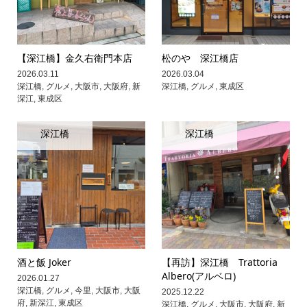
【深江橋】金久右衛門本店
松のや 深江橋店
2026.03.11
2026.03.04
深江橋
,
グルメ
,
大阪市
,
大阪府
,
新
深江橋
,
グルメ
,
東成区
深江
,
東成区
深江橋
深江橋
酒と飯 Joker
【再訪】深江橋 Trattoria
Albero(アルベロ)
2026.01.27
深江橋
,
グルメ
,
今里
,
大阪市
,
大阪
2025.12.22
府
,
新深江
,
東成区
深江橋
,
グルメ
,
大阪市
,
大阪府
,
新