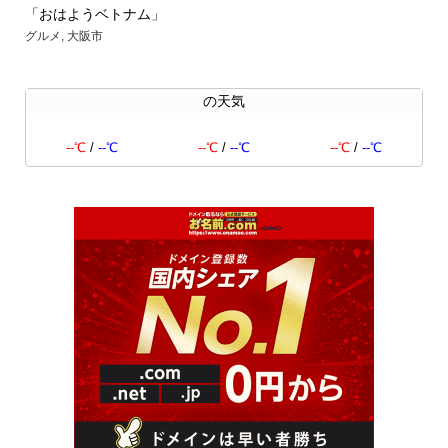
「おはようベトナム」
【
グルメ
,
大阪市
グル
の天気
--℃
/
--℃
--℃
/
--℃
--℃
/
--℃