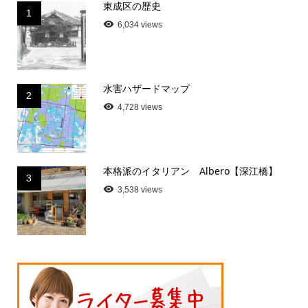
東成区の歴史
1
6,034 views
水害ハザードマップ
2
4,728 views
本格派のイタリアン Albero【深江橋】
3
3,538 views