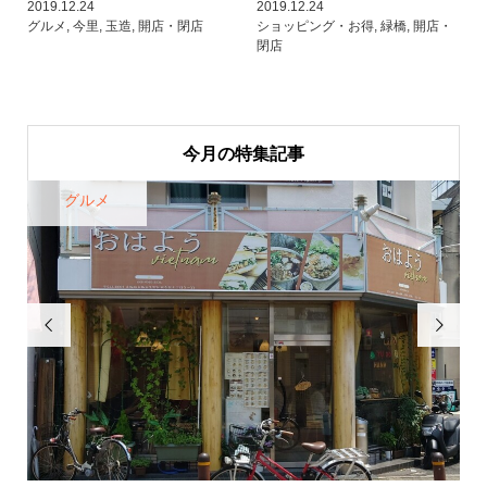
2019.12.24
2019.12.24
グルメ
,
今里
,
玉造
,
開店・閉店
ショッピング・お得
,
緑橋
,
開店・
閉店
今月の特集記事
グルメ

