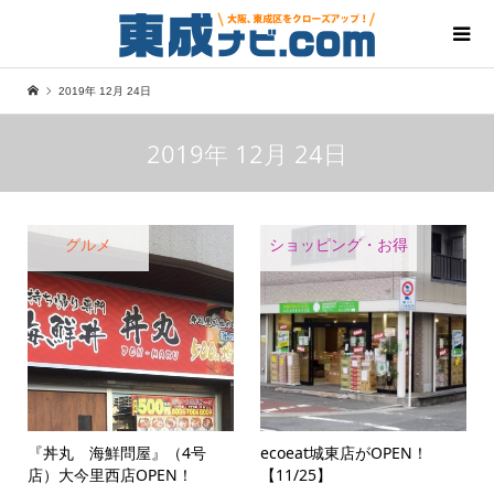
2019年 12月 24日
2019年 12月 24日
グルメ
ショッピング・お得
『丼丸 海鮮問屋』（4号
ecoeat城東店がOPEN！
店）大今里西店OPEN！
【11/25】