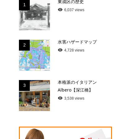
東成区の歴史
1
6,037 views
水害ハザードマップ
2
4,728 views
本格派のイタリアン
3
Albero【深江橋】
3,538 views