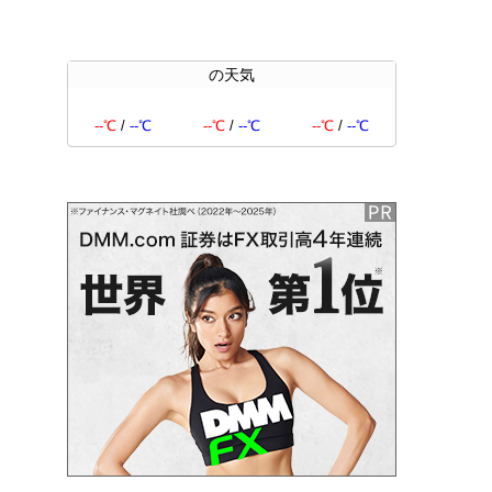
の天気
--℃
/
--℃
--℃
/
--℃
--℃
/
--℃
、