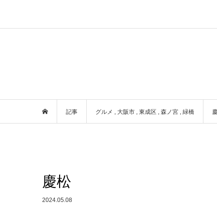
記事
グルメ
,
大阪市
,
東成区
,
森ノ宮
,
緑橋
慶松
2024.05.08