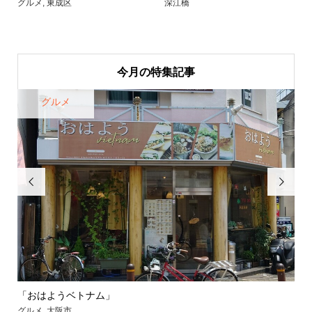
グルメ
,
東成区
深江橋
今月の特集記事
グルメ


「おはようベトナム」
【
グルメ
,
大阪市
グル