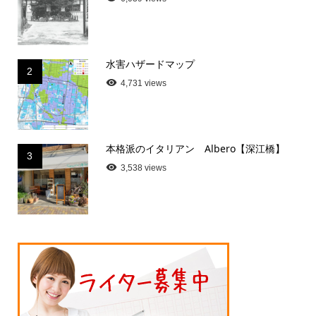
水害ハザードマップ
2
4,731 views
本格派のイタリアン Albero【深江橋】
3
3,538 views