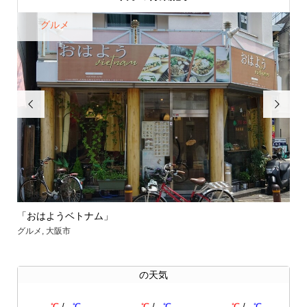
グルメ


「おはようベトナム」
【
グルメ
,
大阪市
グル
の天気